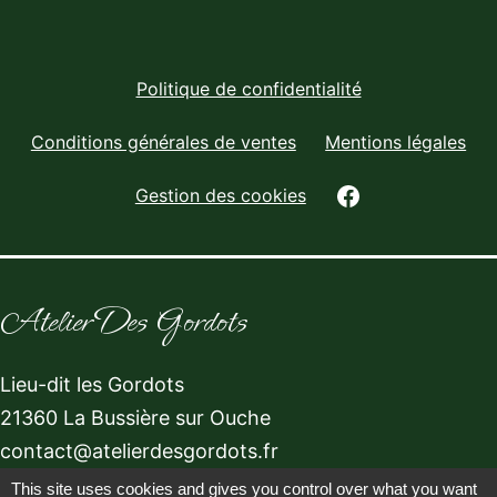
Politique de confidentialité
Conditions générales de ventes
Mentions légales
facebook
Gestion des cookies
Atelier Des Gordots
Lieu-dit les Gordots
21360 La Bussière sur Ouche
contact@atelierdesgordots.fr
TEL: 07.64.39.59.44
This site uses cookies and gives you control over what you want