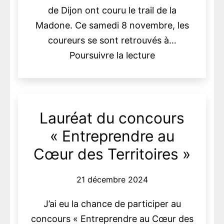
de Dijon ont couru le trail de la
Madone. Ce samedi 8 novembre, les
coureurs se sont retrouvés à…
Le
Poursuivre la lecture
diocèse
de
Dijon
Lauréat du concours
court
le
« Entreprendre au
trail
Cœur des Territoires »
de
la
21 décembre 2024
Madone
J’ai eu la chance de participer au
concours « Entreprendre au Cœur des