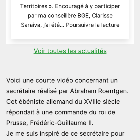
Territoires ». Encouragé à y participer
par ma conseillère BGE, Clarisse
Lauréat
Saraiva, j’ai été…
Poursuivre la lecture
du
concou
Voir toutes les actualités
« Entre
au
Cœur
Voici une courte vidéo concernant un
des
Territoi
secrétaire réalisé par Abraham Roentgen.
Cet ébéniste allemand du XVIIIe siècle
répondait à une commande du roi de
Prusse, Frédéric-Guillaume II.
Je me suis inspiré de ce secrétaire pour