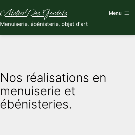
Aller
Atelier Des Gordots
Menu
au
Menuiserie, ébénisterie, objet d'art
contenu
Nos réalisations en
menuiserie et
ébénisteries.