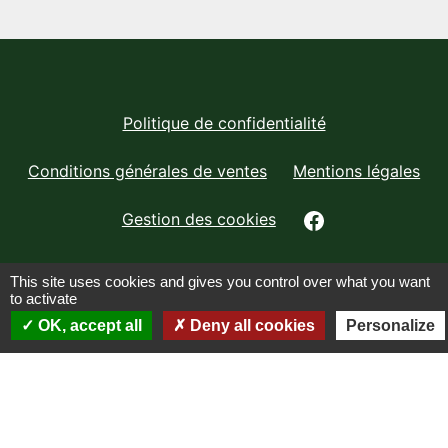
Politique de confidentialité
Conditions générales de ventes
Mentions légales
facebook
Gestion des cookies
This site uses cookies and gives you control over what you want
to activate
Atelier Des Gordots
OK, accept all
Deny all cookies
Personalize
Lieu-dit les Gordots
21360 La Bussière sur Ouche